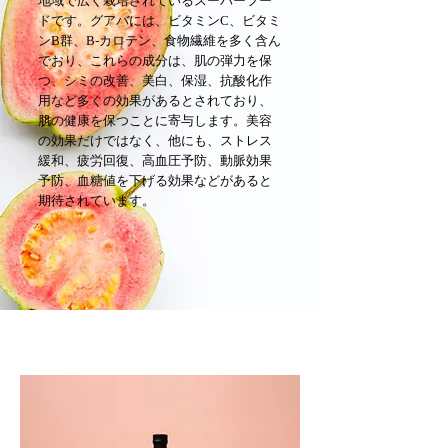
地域で広く栽培されているスーパーフー
ドです。グアバには、ビタミンC、ビタミ
ンB群、B-カロテン、食物繊維を多く含ん
でおり、これらの成分は、肌の弾力を保
つ、シミの改善、美白、保湿、抗酸化作
用など多くの効果があるとされており、
肌の健康を保つことに寄与します。美容
の効果だけではなく、他にも、ストレス
緩和、疲労回復、高血圧予防、動脈効果
予防、血糖値を下げる効果などがあると
期待されています。