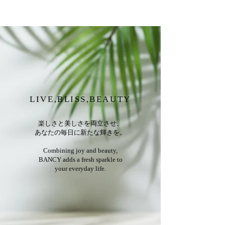
LIVE,BLISS,BEAUTY
楽しさと美しさを両立させ、
あなたの毎日に新たな輝きを。
Combining joy and beauty,
BANCY adds a fresh sparkle to
your everyday life.