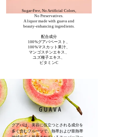
Sugar-Free, No Artificial Colors,
No Preservatives.
A liquor made with guava and
beauty-enhancing ingredients.
配合成分
100%グアバペースト、
100%マスカット果汁、
マンゴスチンエキス、
ユズ種子エキス、
ビタミンC
GUAVA
グアバは、美容に役立つとされる成分を
多く含むフルーツで、熱帯および亜熱帯